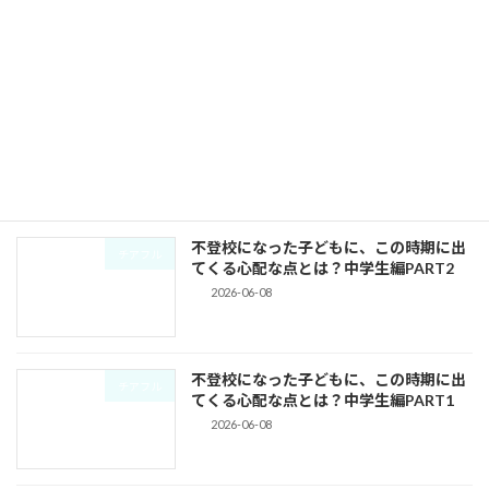
上げる […]
続きを読む
投
1
2
3
»
固
固
固
定
定
定
稿
ペ
ペ
ペ
最近の投稿
ー
ー
ー
の
ジ
ジ
ジ
ペ
不登校になった子どもに、この時期に出
チアフル
てくる心配な点とは？中学生編PART2
ー
2026-06-08
ジ
送
不登校になった子どもに、この時期に出
り
チアフル
てくる心配な点とは？中学生編PART1
2026-06-08